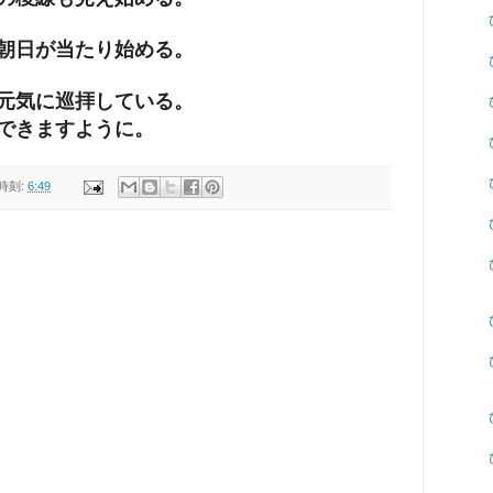
朝日が当たり始める。
元気に巡拝している。
できますように。
時刻:
6:49