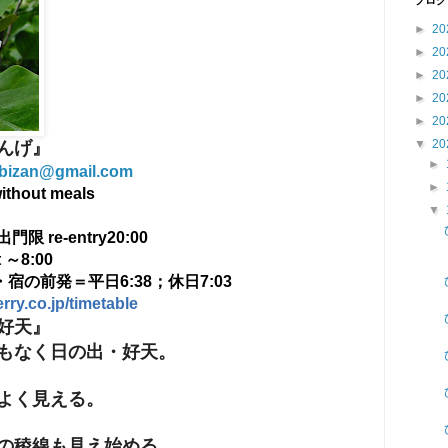
ブログ
►
20
►
20
►
20
►
20
►
20
▼
20
んげ』
►
.bizan@gmail.com
►
 without meals
▼
門限 re-entry20:00
～8:00
・宿の前発＝
平日6:38；休日7:03
erry.co.jp/timetable
好天』
もなく日の出・好天。
よく見える。
の稜線も見え始める。