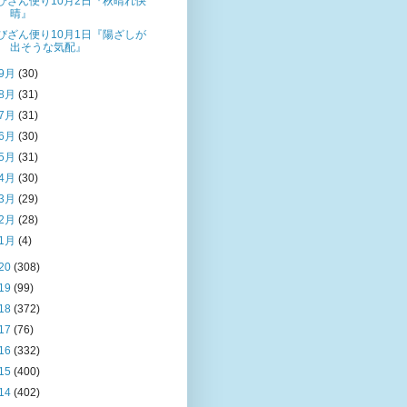
びざん便り10月2日『秋晴れ快
晴』
びざん便り10月1日『陽ざしが
出そうな気配』
9月
(30)
8月
(31)
7月
(31)
6月
(30)
5月
(31)
4月
(30)
3月
(29)
2月
(28)
1月
(4)
20
(308)
19
(99)
18
(372)
17
(76)
16
(332)
15
(400)
14
(402)