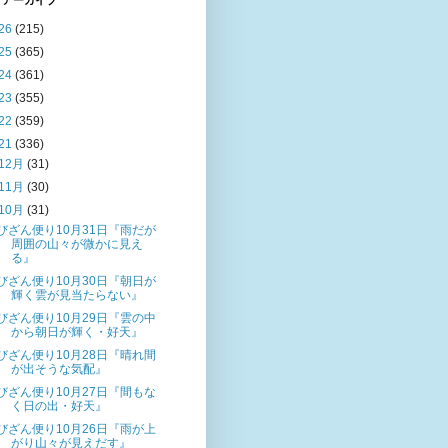
 アーカイブ
26
(215)
25
(365)
24
(361)
23
(355)
22
(359)
21
(336)
12月
(31)
11月
(30)
10月
(31)
びざん便り10月31日『雨だが
周囲の山々が微かに見え
る』
びざん便り10月30日『朝日が
輝く雲が見当たらない』
びざん便り10月29日『雲の中
から朝日が輝く・好天』
びざん便り10月28日『晴れ間
が出そうな気配』
びざん便り10月27日『間もな
く日の出・好天』
びざん便り10月26日『雨が上
がり山々が見えだす』