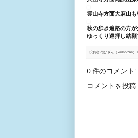
霊山寺方面大麻山も
秋の歩き遍路の方が
ゆっくり巡拝し結願
投稿者
宿びざん（Yadobizan）
0 件のコメント:
コメントを投稿