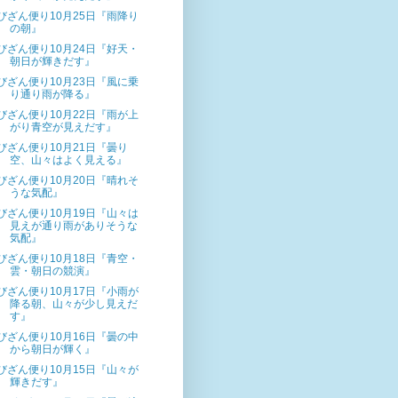
びざん便り10月25日『雨降り
の朝』
びざん便り10月24日『好天・
朝日が輝きだす』
びざん便り10月23日『風に乗
り通り雨が降る』
びざん便り10月22日『雨が上
がり青空が見えだす』
びざん便り10月21日『曇り
空、山々はよく見える』
びざん便り10月20日『晴れそ
うな気配』
びざん便り10月19日『山々は
見えが通り雨がありそうな
気配』
びざん便り10月18日『青空・
雲・朝日の競演』
びざん便り10月17日『小雨が
降る朝、山々が少し見えだ
す』
びざん便り10月16日『曇の中
から朝日が輝く』
びざん便り10月15日『山々が
輝きだす』