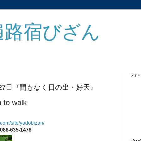
遍路宿びざん
フォロ
27日『間もなく日の出・好天』
n to walk
e.com/site/yadobizan/
088-635-1478