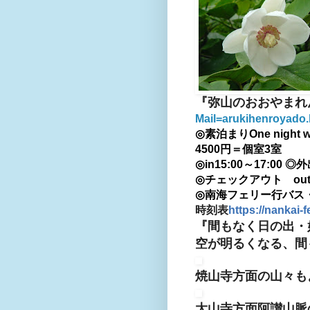
『弥山のおおやまれ
Mail=arukihenroyado
◎素泊まり
One night
4500円＝個室3室
◎in15:00～17:00
◎外出
◎チェックアウト out 
◎南海
フェリー行バス
時刻表
https://nankai-f
『間もなく日の出・
空が明るくなる、間
焼山寺方面の山々も
大山寺方面阿讃山脈