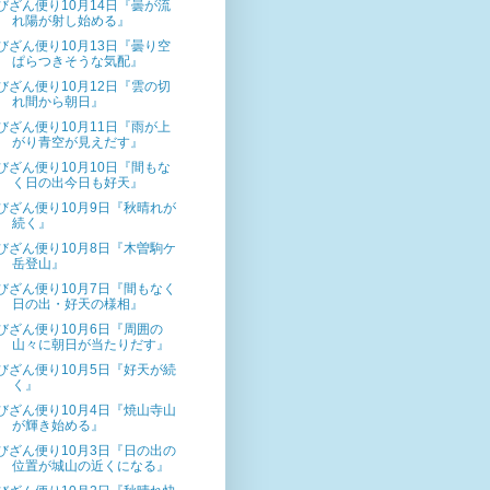
びざん便り10月14日『曇が流
れ陽が射し始める』
びざん便り10月13日『曇り空
ぱらつきそうな気配』
びざん便り10月12日『雲の切
れ間から朝日』
びざん便り10月11日『雨が上
がり青空が見えだす』
びざん便り10月10日『間もな
く日の出今日も好天』
びざん便り10月9日『秋晴れが
続く』
びざん便り10月8日『木曽駒ケ
岳登山』
びざん便り10月7日『間もなく
日の出・好天の様相』
びざん便り10月6日『周囲の
山々に朝日が当たりだす』
びざん便り10月5日『好天が続
く』
びざん便り10月4日『焼山寺山
が輝き始める』
びざん便り10月3日『日の出の
位置が城山の近くになる』