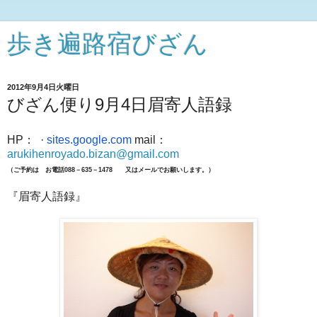
歩き遍路宿びざん
2012年9月4日火曜日
びざん便り9月4日眉寄人語録
HP：
‎
·
sites.google.com
mail：
arukihenroyado.bizan@gmail.com
（ご予約は お電話088－635－1478 又はメールでお願いします。）
『眉寄人語録』